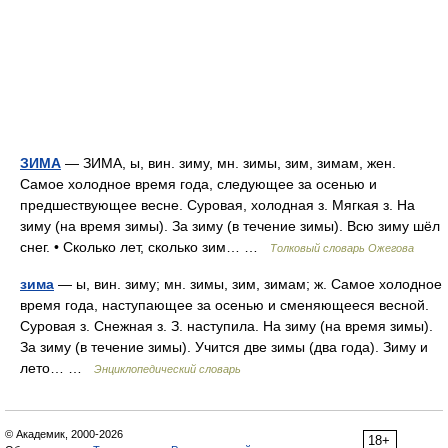
ЗИМА
— ЗИМА, ы, вин. зиму, мн. зимы, зим, зимам, жен.
Самое холодное время года, следующее за осенью и
предшествующее весне. Суровая, холодная з. Мягкая з. На
зиму (на время зимы). За зиму (в течение зимы). Всю зиму шёл
снег. • Сколько лет, сколько зим… …
Толковый словарь Ожегова
зима
— ы, вин. зиму; мн. зимы, зим, зимам; ж. Самое холодное
время года, наступающее за осенью и сменяющееся весной.
Суровая з. Снежная з. З. наступила. На зиму (на время зимы).
За зиму (в течение зимы). Учится две зимы (два года). Зиму и
лето… …
Энциклопедический словарь
© Академик, 2000-2026
18+