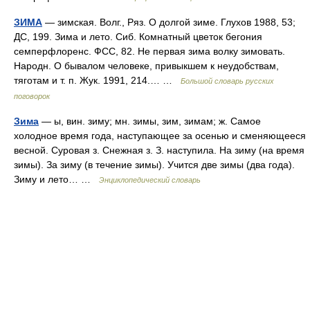
ЗИМА
— зимская. Волг., Ряз. О долгой зиме. Глухов 1988, 53;
ДС, 199. Зима и лето. Сиб. Комнатный цветок бегония
семперфлоренс. ФСС, 82. Не первая зима волку зимовать.
Народн. О бывалом человеке, привыкшем к неудобствам,
тяготам и т. п. Жук. 1991, 214.… …
Большой словарь русских
поговорок
Зима
— ы, вин. зиму; мн. зимы, зим, зимам; ж. Самое
холодное время года, наступающее за осенью и сменяющееся
весной. Суровая з. Снежная з. З. наступила. На зиму (на время
зимы). За зиму (в течение зимы). Учится две зимы (два года).
Зиму и лето… …
Энциклопедический словарь