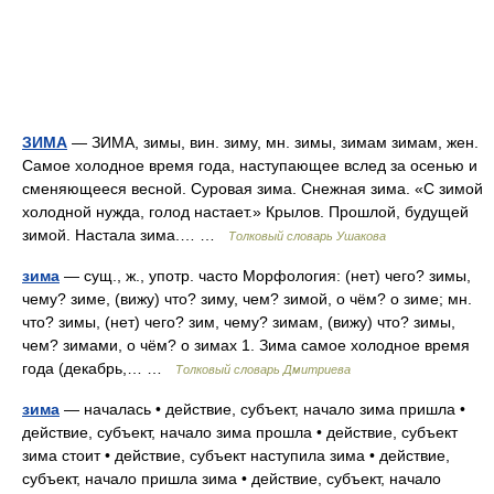
ЗИМА
— ЗИМА, зимы, вин. зиму, мн. зимы, зимам зимам, жен.
Самое холодное время года, наступающее вслед за осенью и
сменяющееся весной. Суровая зима. Снежная зима. «С зимой
холодной нужда, голод настает.» Крылов. Прошлой, будущей
зимой. Настала зима.… …
Толковый словарь Ушакова
зима
— сущ., ж., употр. часто Морфология: (нет) чего? зимы,
чему? зиме, (вижу) что? зиму, чем? зимой, о чём? о зиме; мн.
что? зимы, (нет) чего? зим, чему? зимам, (вижу) что? зимы,
чем? зимами, о чём? о зимах 1. Зима самое холодное время
года (декабрь,… …
Толковый словарь Дмитриева
зима
— началась • действие, субъект, начало зима пришла •
действие, субъект, начало зима прошла • действие, субъект
зима стоит • действие, субъект наступила зима • действие,
субъект, начало пришла зима • действие, субъект, начало