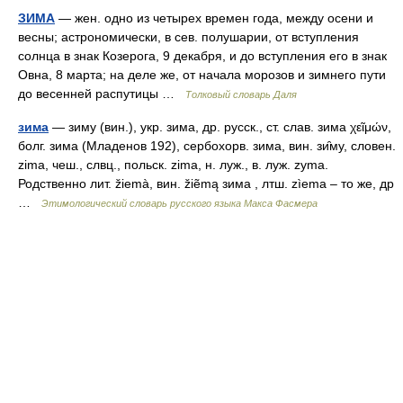
ЗИМА
— жен. одно из четырех времен года, между осени и
весны; астрономически, в сев. полушарии, от вступления
солнца в знак Козерога, 9 декабря, и до вступления его в знак
Овна, 8 марта; на деле же, от начала морозов и зимнего пути
до весенней распутицы …
Толковый словарь Даля
зима
— зиму (вин.), укр. зима, др. русск., ст. слав. зима χεῖμών,
болг. зима (Младенов 192), сербохорв. зима, вин. зи̑му, словен.
zima, чеш., слвц., польск. zima, н. луж., в. луж. zуmа.
Родственно лит. žiemà, вин. žiẽmą зима , лтш. zìema – то же, др
…
Этимологический словарь русского языка Макса Фасмера