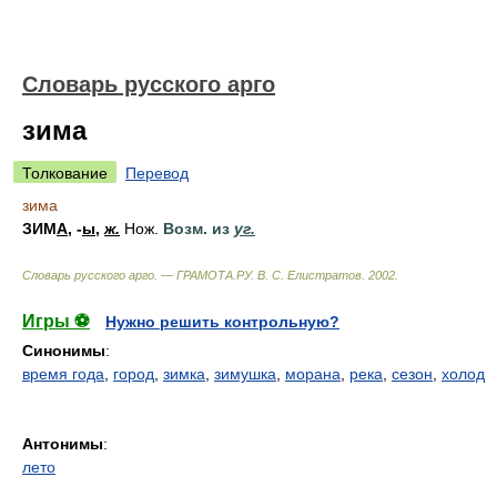
Словарь русского арго
зима
Толкование
Перевод
зима
ЗИМ
А
, -
ы
,
ж.
Нож.
Возм. из
уг.
Словарь русского арго. — ГРАМОТА.РУ
.
В. С. Елистратов
.
2002
.
Игры ⚽
Нужно решить контрольную?
Синонимы
:
время года
,
город
,
зимка
,
зимушка
,
морана
,
река
,
сезон
,
холод
Антонимы
:
лето